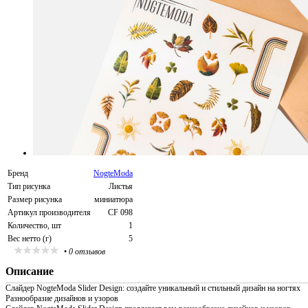
Бренд
NogteModa
Тип рисунка
Листья
Размер рисунка
миниатюра
Артикул производителя
CF 098
Количество, шт
1
Вес нетто (г)
5
•
0 отзывов
Описание
Слайдер NogteModa Slider Design: создайте уникальный и стильный дизайн на ногтях
Разнообразие дизайнов и узоров