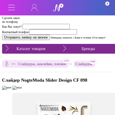
0
0
Сделать заказ
по телефону
Как Вас зовут?
Контактный телефон
Менеджер свяжется с Вами в течение 10-ти минут!
Каталог товаров
Бренды
1559
1088
×
Слайдеры, наклейки, пленки
Слайдеры
Слайдер NogteModa Slider Design CF 098