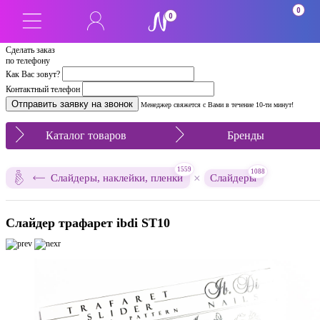
0
0
Сделать заказ
по телефону
Как Вас зовут?
Контактный телефон
Менеджер свяжется с Вами в течение 10-ти минут!
Каталог товаров
Бренды
1559
1088
×
Слайдеры, наклейки, пленки
Слайдеры
Слайдер трафарет ibdi ST10