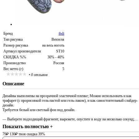
Бренд
ibdi
Тип рисунка
Вензеля
Размер рисунка
на весь ноготь
Артикул производителя
ST10
СКИДКА %%
30% - 40%
Производство
Россия
Вес нетто (г)
5
•
0 отзывов
Описание
Дизайны выполнены на прозрачной эластичной пленке; Можно использовать и как
трафарет (с прорисовкой гель-пастой или гель-лаком), и как самостоятельный слайдер-
дизайн.
Требуется белый или светлый фон под дизайн.
— Выберете подходящий фрагмент, вырежете, опустите в воду на несколько секунд;…
Показать полностью +
79
₽
130
₽
твоя скидка 39%