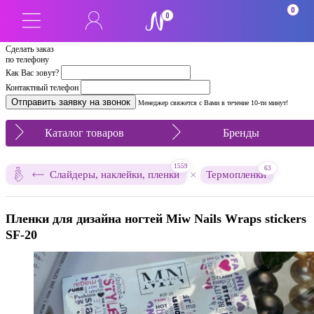
0
0
Сделать заказ
по телефону
Как Вас зовут?
Контактный телефон
Менеджер свяжется с Вами в течение 10-ти минут!
Каталог товаров
Бренды
1559
63
×
Слайдеры, наклейки, пленки
Термопленки
Пленки для дизайна ногтей Miw Nails Wraps stickers
SF-20