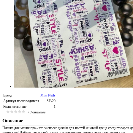
Бренд
Miw Nails
Артикул производителя
SF-20
Количество, шт
1
•
0 отзывов
Описание
Пленка для маникюра - это экспресс дизайн для ногтей и новый тренд среди товаров д
маникюра! Плёнка для ногтей - самостоятельное покрытие и декор для маникюра,