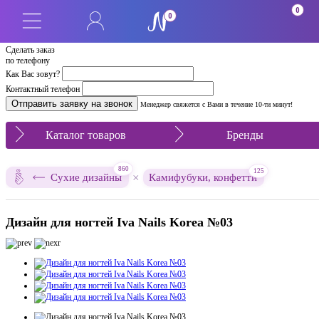
0
0
Сделать заказ
по телефону
Как Вас зовут?
Контактный телефон
Менеджер свяжется с Вами в течение 10-ти минут!
Каталог товаров
Бренды
860
125
×
Сухие дизайны
Камифубуки, конфетти
Дизайн для ногтей Iva Nails Korea №03