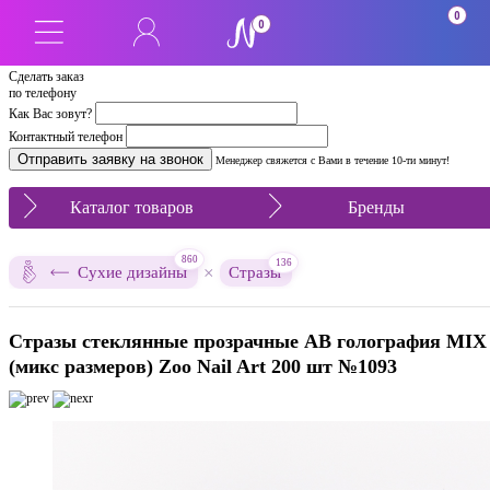
0
0
Сделать заказ
по телефону
Как Вас зовут?
Контактный телефон
Менеджер свяжется с Вами в течение 10-ти минут!
Каталог товаров
Бренды
860
136
×
Сухие дизайны
Стразы
Стразы стеклянные прозрачные AB голография MIX
(микс размеров) Zoo Nail Art 200 шт №1093