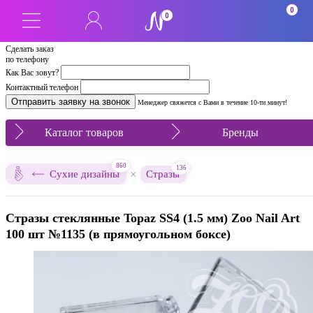
0
0
Сделать заказ
по телефону
Как Вас зовут?
Контактный телефон
Менеджер свяжется с Вами в течение 10-ти минут!
Каталог товаров
Бренды
860
136
×
Сухие дизайны
Стразы
Стразы стеклянные Topaz SS4 (1.5 мм) Zoo Nail Art
100 шт №1135 (в прямоугольном боксе)