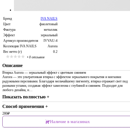
Бренд
IVA NAILS
Цвет
фиолетовый
Фактура
металлик
Эффект
зеркальный
Артикул производителя
IVVAU-4
Коллекция IVA NAILS
Aurora
Вес нетто (г)
0.2
•
0 отзывов
Описание
Втирка Aurora — зеркальный эффект с цветным сиянием
Aurora — это ультратонкая втирка с эффектом зеркального покрытия и мягкими
радужными переливами. Благодаря мельчайшему пигменту, втирка отражает свет под
разными углами, создавая эффект хамелеона с глубиной и сиянием. Подходит для
любого дизайна, н…
Показать полностью +
Способ применения +
280
₽
Наличие в магазинах