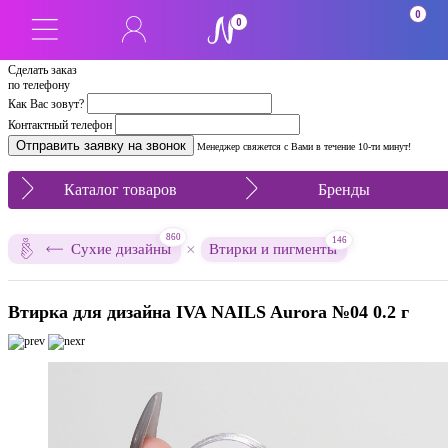
0
0
Сделать заказ
по телефону
Как Вас зовут?
Контактный телефон
Менеджер свяжется с Вами в течение 10-ти минут!
Каталог товаров
Бренды
860
146
×
Сухие дизайны
Втирки и пигменты
Втирка для дизайна IVA NAILS Aurora №04 0.2 г