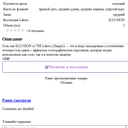
Плотность цвета
плотный
Кисть во флаконе
прямой срез, средняя длина, средняя ширина, упругий ворс
Запах
средний
Коллекция Lakres
ILLUSION
Объем (мл)
5
•
0 отзывов
Описание
Гель-лак ILLUSION от TM Lakres (Лакрес) — это в меру насыщенные и утонченные
оттенки гель-лаков с эффектом голографических переливов, которые модно
использовать как соло, так и в качестве акцента.
180
₽
Наличие в магазинах
Ранее просмотренные товары
Отзывы
Ранее смотрели
Comments are disabled
Узнавайте первыми: