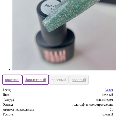
красный
фиолетовый
зеленый
розовый
Бренд
Lakres
Цвет
зеленый
Фактура
с шиммером
Эффект
голография, светоотражающие
Артикул производителя
01
Густота
средний