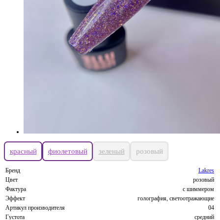
красный
фиолетовый
зеленый
розовый
Бренд
Lakres
Цвет
розовый
Фактура
с шиммером
Эффект
голография, светоотражающие
Артикул производителя
04
Густота
средний