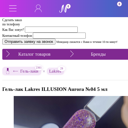
0
0
Сделать заказ
по телефону
Как Вас зовут?
Контактный телефон
Менеджер свяжется с Вами в течение 10-ти минут!
Каталог товаров
Бренды
2361
29
×
Гель-лаки
Lakres
Гель-лак Lakres ILLUSION Aurora №04 5 мл