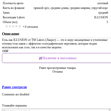
Плотность цвета
плотный
Кисть во флаконе
прямой срез, средняя длина, средняя ширина, упругий ворс
Запах
средний
Коллекция Lakres
ILLUSION
Объем (мл)
5
•
0 отзывов
Описание
Гель-лак ILLUSION от TM Lakres (Лакрес) — это в меру насыщенные и утонченные
оттенки гель-лаков с эффектом голографических переливов, которые модно
использовать как соло, так и в качестве акцента.
180
₽
Наличие в магазинах
Ранее просмотренные товары
Отзывы
Ранее смотрели
Comments are disabled
Узнавайте первыми: