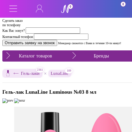
0
0
Сделать заказ
по телефону
Как Вас зовут?
Контактный телефон
Менеджер свяжется с Вами в течение 10-ти минут!
Каталог товаров
Бренды
2361
109
×
Гель-лаки
LunaLine
Гель-лак LunaLine Luminous №03 8 мл