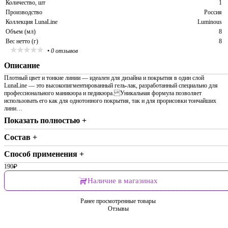
Количество, шт
1
Производство
Россия
Коллекция LunaLine
Luminous
Объем (мл)
8
Вес нетто (г)
8
•
0 отзывов
Описание
Плотный цвет и тонкие линии — идеален для дизайна и покрытия в один слой
LunaLine — это высокопигментированный гель-лак, разработанный специально для
профессионального маникюра и педикюра. Уникальная формула позволяет
использовать его как для однотонного покрытия, так и для прорисовки тончайших
лини…
Показать полностью +
Состав +
Способ применения +
190
₽
Наличие в магазинах
Ранее просмотренные товары
Отзывы