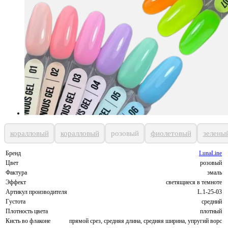
коралловый
коралловый
розовый
фиолетовый
зелены
Бренд
LunaLine
Цвет
розовый
Фактура
эмаль
Эффект
светящиеся в темноте
Артикул производителя
L.1-25-03
Густота
средний
Плотность цвета
плотный
Кисть во флаконе
прямой срез, средняя длина, средняя ширина, упругий ворс