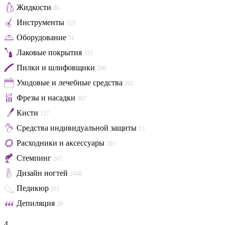
Жидкости
86
Инструменты
119
Оборудование
51
Лаковые покрытия
335
Пилки и шлифовщики
200
Уходовые и лечебные средства
201
Фрезы и насадки
367
Кисти
127
Средства индивидуальной защиты
13
Расходники и аксессуары
201
Стемпинг
265
Дизайн ногтей
2448
Педикюр
261
Депиляция
29
4