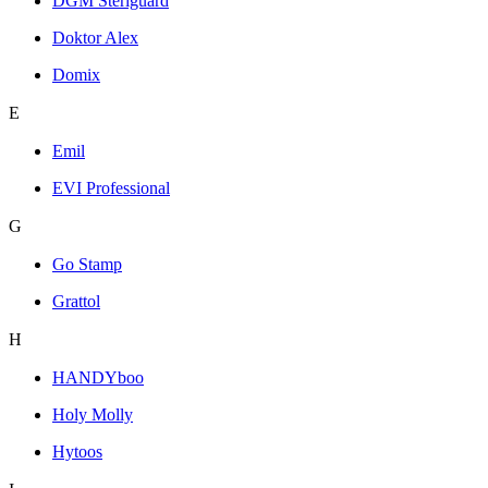
DGM Steriguard
Doktor Alex
Domix
E
Emil
EVI Professional
G
Go Stamp
Grattol
H
HANDYboo
Holy Molly
Hytoos