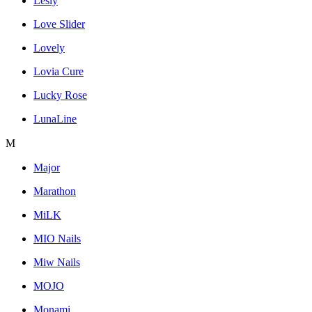
Lesly
Love Slider
Lovely
Lovia Cure
Lucky Rose
LunaLine
M
Major
Marathon
MiLK
MIO Nails
Miw Nails
MOJO
Monami