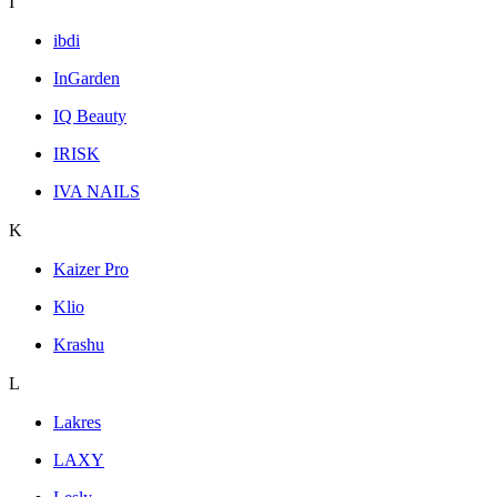
I
ibdi
InGarden
IQ Beauty
IRISK
IVA NAILS
K
Kaizer Pro
Klio
Krashu
L
Lakres
LAXY