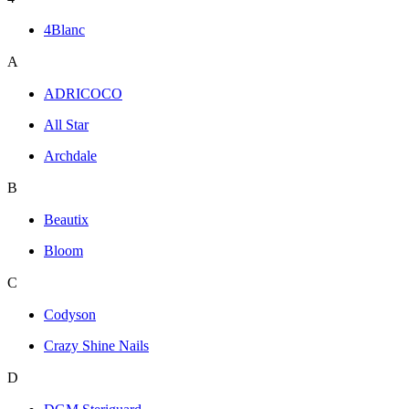
4Blanc
A
ADRICOCO
All Star
Archdale
B
Beautix
Bloom
C
Codyson
Crazy Shine Nails
D