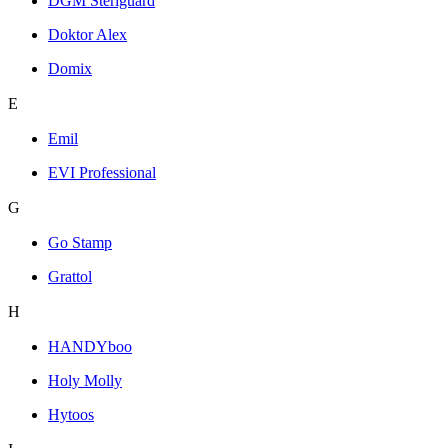
DGM Steriguard
Doktor Alex
Domix
E
Emil
EVI Professional
G
Go Stamp
Grattol
H
HANDYboo
Holy Molly
Hytoos