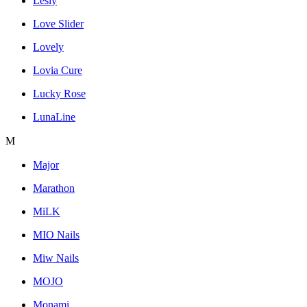
Lesly
Love Slider
Lovely
Lovia Cure
Lucky Rose
LunaLine
M
Major
Marathon
MiLK
MIO Nails
Miw Nails
MOJO
Monami