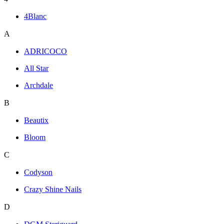
4Blanc
A
ADRICOCO
All Star
Archdale
B
Beautix
Bloom
C
Codyson
Crazy Shine Nails
D