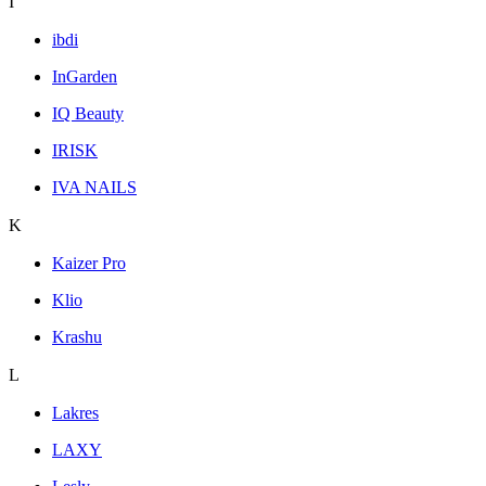
I
ibdi
InGarden
IQ Beauty
IRISK
IVA NAILS
K
Kaizer Pro
Klio
Krashu
L
Lakres
LAXY