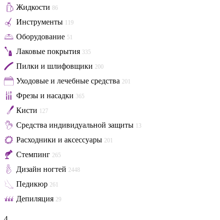
Жидкости
86
Инструменты
119
Оборудование
51
Лаковые покрытия
335
Пилки и шлифовщики
200
Уходовые и лечебные средства
201
Фрезы и насадки
365
Кисти
127
Средства индивидуальной защиты
13
Расходники и аксессуары
201
Стемпинг
265
Дизайн ногтей
2448
Педикюр
261
Депиляция
29
4