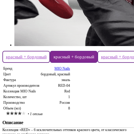
красный + бордовый
красный + бордовый
красный + борд
Бренд
MIO Nails
Цвет
бордовый, красный
Фактура
эмаль
Артикул производителя
RED-04
Коллекция MIO Nails
Red
Количество, шт
1
Производство
Россия
Объем (мл)
8
•
1 отзыв
Описание
Коллекция «RED» – 6 исключительных оттенков красного цвета, от классического