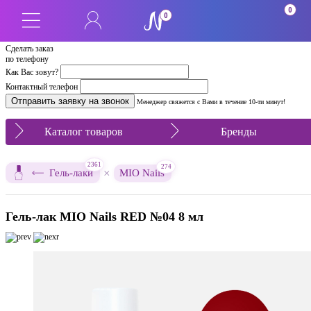
0
0
Сделать заказ
по телефону
Как Вас зовут?
Контактный телефон
Менеджер свяжется с Вами в течение 10-ти минут!
Каталог товаров
Бренды
2361
274
×
Гель-лаки
MIO Nails
Гель-лак MIO Nails RED №04 8 мл