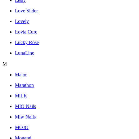
Lesly
Love Slider
Lovely
Lovia Cure
Lucky Rose
LunaLine
M
Major
Marathon
MiLK
MIO Nails
Miw Nails
MOJO
Monami