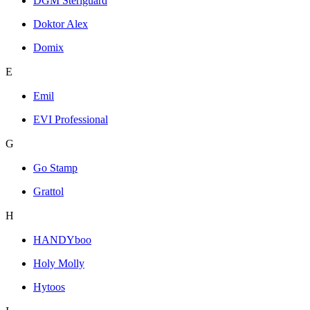
DGM Steriguard
Doktor Alex
Domix
E
Emil
EVI Professional
G
Go Stamp
Grattol
H
HANDYboo
Holy Molly
Hytoos