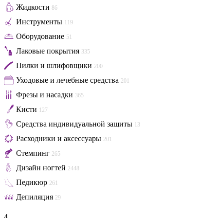
Жидкости
86
Инструменты
119
Оборудование
51
Лаковые покрытия
335
Пилки и шлифовщики
200
Уходовые и лечебные средства
201
Фрезы и насадки
365
Кисти
127
Средства индивидуальной защиты
13
Расходники и аксессуары
201
Стемпинг
265
Дизайн ногтей
2448
Педикюр
261
Депиляция
29
4