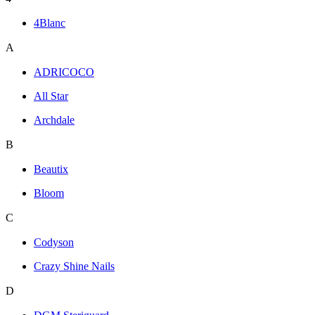
4Blanc
A
ADRICOCO
All Star
Archdale
B
Beautix
Bloom
C
Codyson
Crazy Shine Nails
D