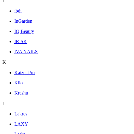
I
ibdi
InGarden
IQ Beauty
IRISK
IVA NAILS
K
Kaizer Pro
Klio
Krashu
L
Lakres
LAXY