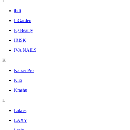
I
ibdi
InGarden
IQ Beauty
IRISK
IVA NAILS
K
Kaizer Pro
Klio
Krashu
L
Lakres
LAXY