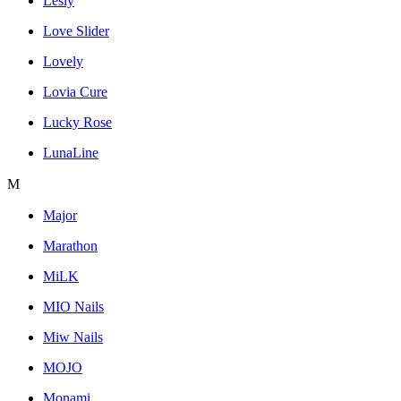
Lesly
Love Slider
Lovely
Lovia Cure
Lucky Rose
LunaLine
M
Major
Marathon
MiLK
MIO Nails
Miw Nails
MOJO
Monami