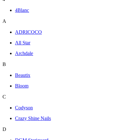
4Blanc
A
ADRICOCO
All Star
Archdale
B
Beautix
Bloom
C
Codyson
Crazy Shine Nails
D