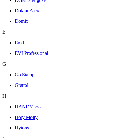
DGM Steriguard
Doktor Alex
Domix
E
Emil
EVI Professional
G
Go Stamp
Grattol
H
HANDYboo
Holy Molly
Hytoos