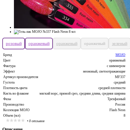
розовый
оранжевый
оранжевый
оранжевый
зеленый
Бренд
MOJO
Цвет
оранжевый
Фактура
с шиммером
Эффект
неоновый, светоотражающие
Артикул производителя
MF337
Густота
средний
Плотность цвета
средней плотности
Кисть во флаконе
мягкий ворс, прямой срез, средняя длина, средняя ширина
Фазы
Трехфазный
Производство
Россия
Коллекция MOJO
Flash Neon
Объем (мл)
8
•
0 отзывов
Описание