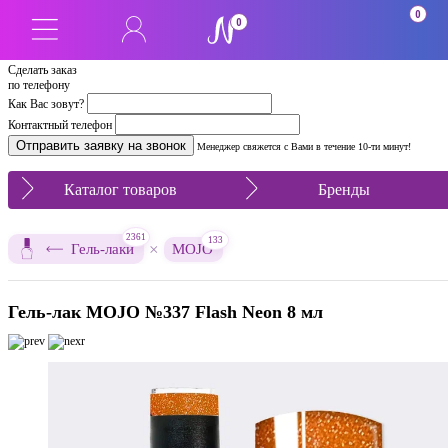
0
0
Сделать заказ
по телефону
Как Вас зовут?
Контактный телефон
Менеджер свяжется с Вами в течение 10-ти минут!
Каталог товаров
Бренды
2361
133
×
Гель-лаки
MOJO
Гель-лак MOJO №337 Flash Neon 8 мл