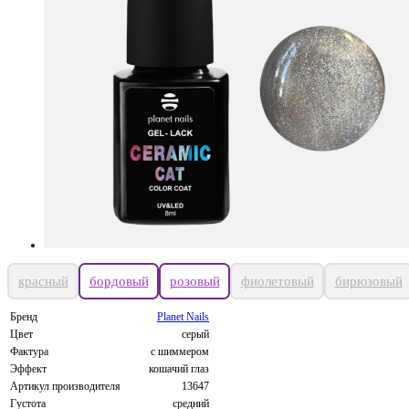
красный
бордовый
розовый
фиолетовый
бирюзовый
Бренд
Planet Nails
Цвет
серый
Фактура
с шиммером
Эффект
кошачий глаз
Артикул производителя
13647
Густота
средний