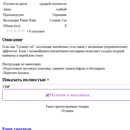
Плотность цвета
средней плотности
Запах
слабый
Производство
Германия
Коллекция Planet Nails
Ceramic Cat
Объем (мл)
8
•
0 отзывов
Описание
Гель-лак "Ceramic cat"- коллекция магнитных гель-лаков с шелковым (керамическим)
эффектом. Блик с мельчайшими магнитными частицами позволяет создать модный
маникюр в корейском стиле.
Инструкция по нанесению:
-Подготовьте ногтевую пластину, снимите глянец бафом и обезжирьте
-Нанесите базовое…
Показать полностью +
530
₽
Наличие в магазинах
Ранее просмотренные товары
Отзывы
Ранее смотрели