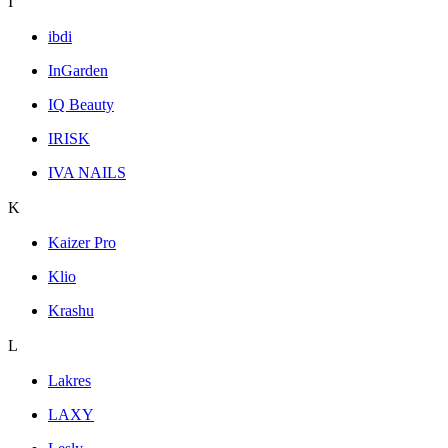
I
ibdi
InGarden
IQ Beauty
IRISK
IVA NAILS
K
Kaizer Pro
Klio
Krashu
L
Lakres
LAXY