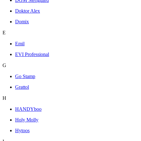
DGM Steriguard
Doktor Alex
Domix
E
Emil
EVI Professional
G
Go Stamp
Grattol
H
HANDYboo
Holy Molly
Hytoos