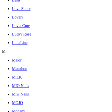
Lesly
Love Slider
Lovely
Lovia Cure
Lucky Rose
LunaLine
M
Major
Marathon
MiLK
MIO Nails
Miw Nails
MOJO
Monami