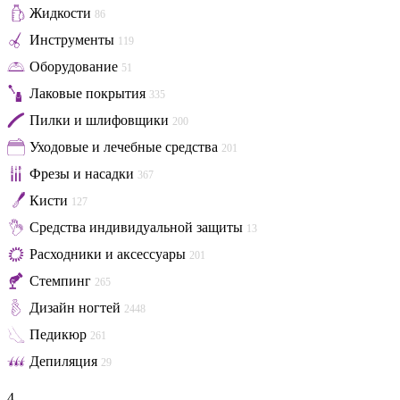
Жидкости
86
Инструменты
119
Оборудование
51
Лаковые покрытия
335
Пилки и шлифовщики
200
Уходовые и лечебные средства
201
Фрезы и насадки
367
Кисти
127
Средства индивидуальной защиты
13
Расходники и аксессуары
201
Стемпинг
265
Дизайн ногтей
2448
Педикюр
261
Депиляция
29
4