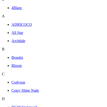
4Blanc
A
ADRICOCO
All Star
Archdale
B
Beautix
Bloom
C
Codyson
Crazy Shine Nails
D