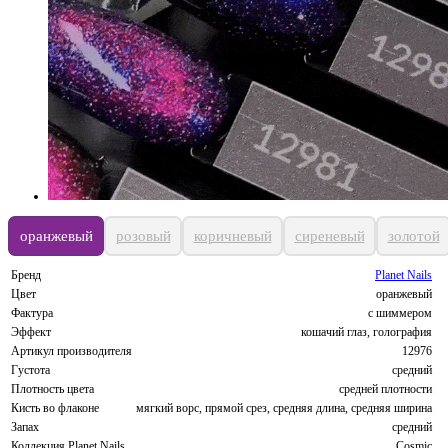
оранжевый
розовый
коричневый
сиреневый
золотой
Бренд
Planet Nails
Цвет
оранжевый
Фактура
с шиммером
Эффект
кошачий глаз, голография
Артикул производителя
12976
Густота
средний
Плотность цвета
средней плотности
Кисть во флаконе
мягкий ворс, прямой срез, средняя длина, средняя ширина
Запах
средний
Коллекция Planet Nails
Cosmic