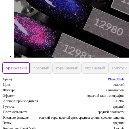
оранжевый
розовый
коричневый
сиреневый
золотой
Бренд
Planet Nails
Цвет
золотой
Фактура
с шиммером
Эффект
кошачий глаз, голография
Артикул производителя
12982
Густота
средний
Плотность цвета
средней плотности
Кисть во флаконе
мягкий ворс, прямой срез, средняя длина, средняя ширина
Запах
средний
Коллекция Planet Nails
Cosmic