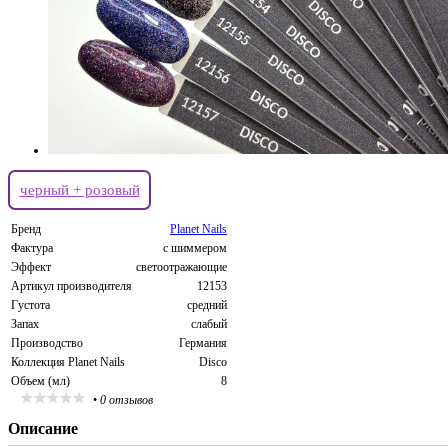
черный + розовый
Бренд
Planet Nails
Фактура
с шиммером
Эффект
светоотражающие
Артикул производителя
12153
Густота
средний
Запах
слабый
Производство
Германия
Коллекция Planet Nails
Disco
Объем (мл)
8
•
0 отзывов
Описание