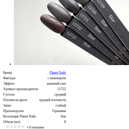
Бренд
Planet Nails
Фактура
с шиммером
Эффект
кошачий глаз
Артикул производителя
12722
Густота
средний
Плотность цвета
средней плотности
Запах
слабый
Производство
Германия
Коллекция Planet Nails
Star
Объем (мл)
8
•
0 отзывов