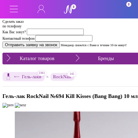
0
0
Сделать заказ
по телефону
Как Вас зовут?
Контактный телефон
Менеджер свяжется с Вами в течение 10-ти минут!
Каталог товаров
Бренды
2361
145
×
Гель-лаки
RockNail
Гель-лак RockNail №694 Kill Kisses (Bang Bang) 10 мл