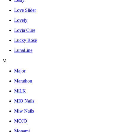
Lesly
Love Slider
Lovely
Lovia Cure
Lucky Rose
LunaLine
M
Major
Marathon
MiLK
MIO Nails
Miw Nails
MOJO
Monami