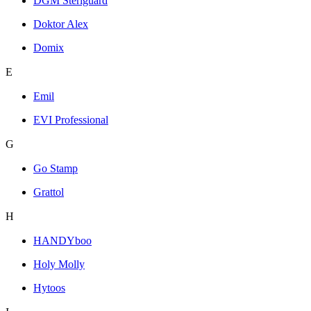
DGM Steriguard
Doktor Alex
Domix
E
Emil
EVI Professional
G
Go Stamp
Grattol
H
HANDYboo
Holy Molly
Hytoos