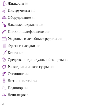
Жидкости
86
Инструменты
119
Оборудование
51
Лаковые покрытия
335
Пилки и шлифовщики
200
Уходовые и лечебные средства
201
Фрезы и насадки
365
Кисти
127
Средства индивидуальной защиты
13
Расходники и аксессуары
201
Стемпинг
265
Дизайн ногтей
2448
Педикюр
261
Депиляция
29
4