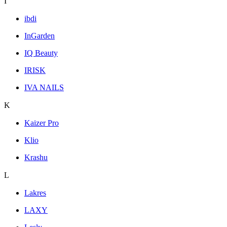
I
ibdi
InGarden
IQ Beauty
IRISK
IVA NAILS
K
Kaizer Pro
Klio
Krashu
L
Lakres
LAXY