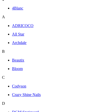
4Blanc
A
ADRICOCO
All Star
Archdale
B
Beautix
Bloom
C
Codyson
Crazy Shine Nails
D