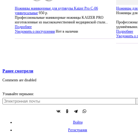
Ножницы маникюрные для кутикулы Kaizer Pro C-06
Ножницы для 
универсальные
950 р.
Ножницы для 
Профессиональные маникюрные ножницы KAIZER PRO
изготовленные из высококачественной медицинской стали...
Профессионал
Подробнее
удлинёнными.
Уведомить о поступлении
Нет в наличии
Подробнее
Уведомить о 
Ранее смотрели
Comments are disabled
Узнавайте первыми:
Войти
Регистрация