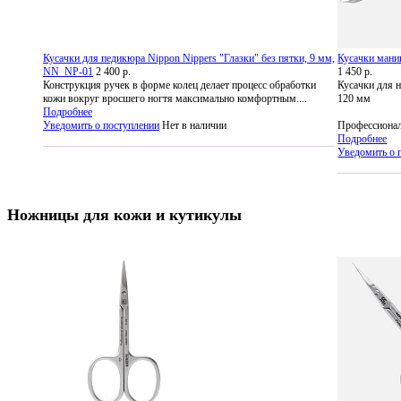
Кусачки для педикюра Nippon Nippers "Глазки" без пятки, 9 мм,
Кусачки маник
NN_NP-01
2 400 р.
1 450 р.
Конструкция ручек в форме колец делает процесс обработки
Кусачки для но
кожи вокруг вросшего ногтя максимально комфортным....
120 мм
Подробнее
Уведомить о поступлении
Нет в наличии
Профессионал
Подробнее
Уведомить о 
Ножницы для кожи и кутикулы