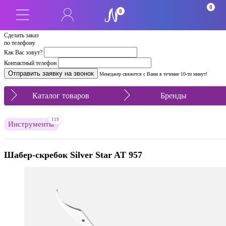
0
0
Сделать заказ
по телефону
Как Вас зовут?
Контактный телефон
Менеджер свяжется с Вами в течение 10-ти минут!
Каталог товаров
Бренды
119
Инструменты
Шабер-скребок Silver Star AT 957