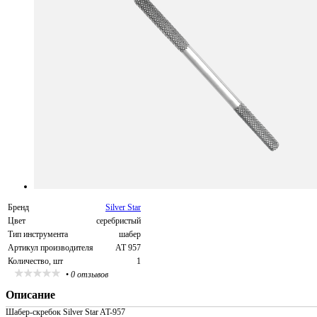
Бренд
Silver Star
Цвет
серебристый
Тип инструмента
шабер
Артикул производителя
AT 957
Количество, шт
1
•
0 отзывов
Описание
Шабер-скребок Silver Star AT-957