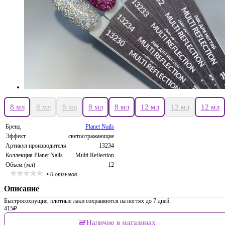
8 мл
8 мл
8 мл
8 мл
8 мл
12 мл
12 мл
12 мл
Бренд
Planet Nails
Эффект
светоотражающие
Артикул производителя
13234
Коллекция Planet Nails
Multi Reflection
Объем (мл)
12
•
0 отзывов
Описание
Быстросохнущие, плотные лаки сохраняются на ногтях до 7 дней.
415
₽
Наличие в магазинах