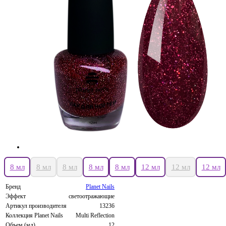
8 мл
8 мл
8 мл
8 мл
8 мл
12 мл
12 мл
12 мл
Бренд
Planet Nails
Эффект
светоотражающие
Артикул производителя
13236
Коллекция Planet Nails
Multi Reflection
Объем (мл)
12