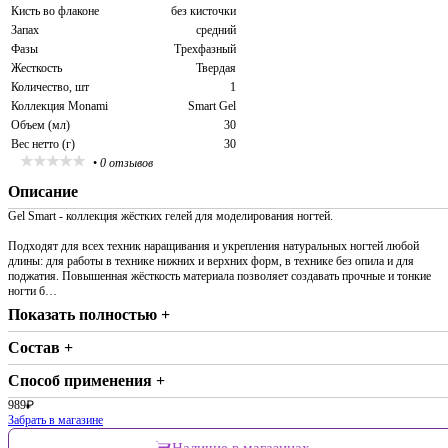
Кисть во флаконе
без кисточки
Запах
средний
Фазы
Трехфазный
Жесткость
Твердая
Количество, шт
1
Коллекция Monami
Smart Gel
Объем (мл)
30
Вес нетто (г)
30
•
0 отзывов
Описание
Gel Smart - коллекция жёстких гелей для моделирования ногтей.
Подходят для всех техник наращивания и укрепления натуральных ногтей любой
длины: для работы в технике нижних и верхних форм, в технике без опила и для
поджатия. Повышенная жёсткость материала позволяет создавать прочные и тонкие
ногти б…
Показать полностью +
Состав +
Способ применения +
989
₽
Забрать в магазине
Наличие в магазинах