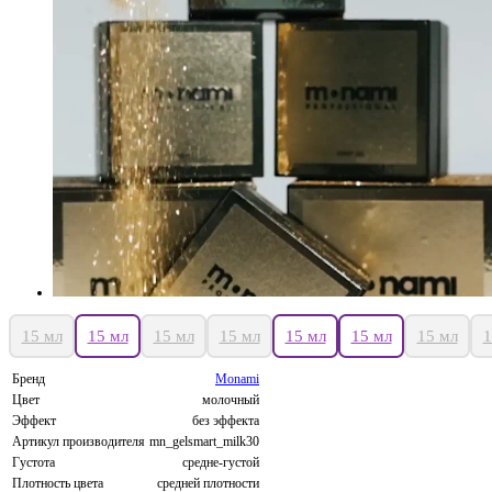
15 мл
15 мл
15 мл
15 мл
15 мл
15 мл
15 мл
1
Бренд
Monami
Цвет
молочный
Эффект
без эффекта
Артикул производителя
mn_gelsmart_milk30
Густота
средне-густой
Плотность цвета
средней плотности