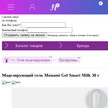
0
0
Сделать заказ
по телефону
Как Вас зовут?
Контактный телефон
Менеджер свяжется с Вами в течение 10-ти минут!
Каталог товаров
Бренды
630
548
×
Гели моделирующие
Трехфазные
Моделирующий гель Monami Gel Smart Milk 30 г