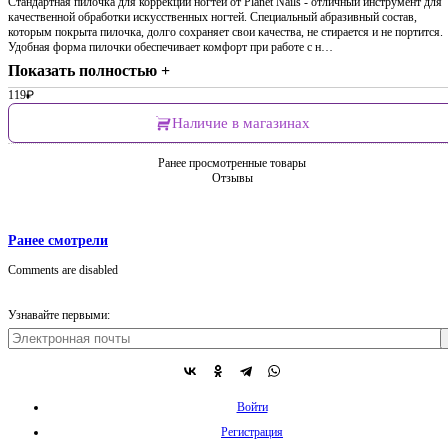
Стандартная пилочка для коррекции ногтей от Planet Nails - отличный инструмент для
качественной обработки искусственных ногтей. Специальный абразивный состав,
которым покрыта пилочка, долго сохраняет свои качества, не стирается и не портится.
Удобная форма пилочки обеспечивает комфорт при работе с н…
Показать полностью +
119
₽
Наличие в магазинах
Ранее просмотренные товары
Отзывы
Ранее смотрели
Comments are disabled
Узнавайте первыми:
Войти
Регистрация