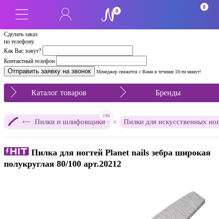
0
0
Сделать заказ
по телефону
Как Вас зовут?
Контактный телефон
Менеджер свяжется с Вами в течение 10-ти минут!
Каталог товаров
Бренды
196
×
Пилки и шлифовщики
Пилки для искусственных но
Пилка для ногтей Planet nails зебра широкая
полукруглая 80/100 арт.20212