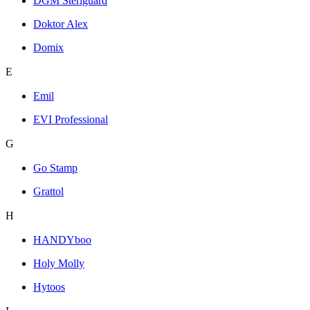
DGM Steriguard
Doktor Alex
Domix
E
Emil
EVI Professional
G
Go Stamp
Grattol
H
HANDYboo
Holy Molly
Hytoos