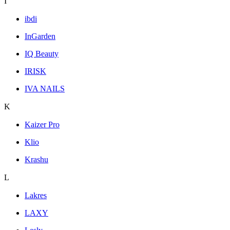
I
ibdi
InGarden
IQ Beauty
IRISK
IVA NAILS
K
Kaizer Pro
Klio
Krashu
L
Lakres
LAXY