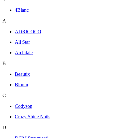
4Blanc
A
ADRICOCO
All Star
Archdale
B
Beautix
Bloom
C
Codyson
Crazy Shine Nails
D