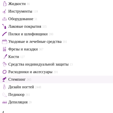
Жидкости
86
Инструменты
119
Оборудование
51
Лаковые покрытия
335
Пилки и шлифовщики
200
Уходовые и лечебные средства
201
Фрезы и насадки
367
Кисти
127
Средства индивидуальной защиты
13
Расходники и аксессуары
201
Стемпинг
265
Дизайн ногтей
2448
Педикюр
261
Депиляция
29
4