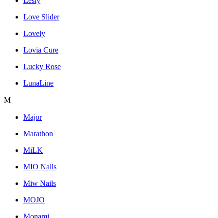
Lesly
Love Slider
Lovely
Lovia Cure
Lucky Rose
LunaLine
M
Major
Marathon
MiLK
MIO Nails
Miw Nails
MOJO
Monami