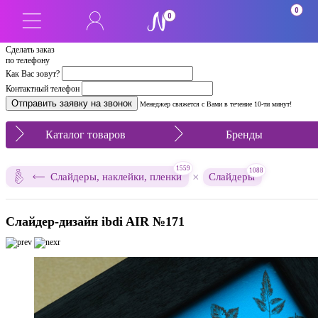
0
0
Сделать заказ
по телефону
Как Вас зовут?
Контактный телефон
Менеджер свяжется с Вами в течение 10-ти минут!
Каталог товаров
Бренды
1559
1088
×
Слайдеры, наклейки, пленки
Слайдеры
Слайдер-дизайн ibdi AIR №171