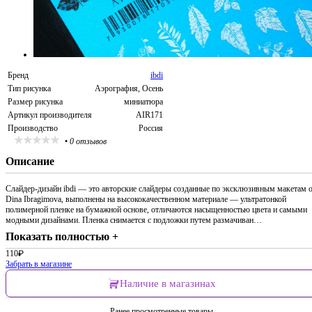
Бренд
ibdi
Тип рисунка
Аэрография, Осень
Размер рисунка
миниатюра
Артикул производителя
AIR171
Производство
Россия
•
0 отзывов
Описание
Слайдер-дизайн ibdi — это авторские слайдеры созданные по эксклюзивным макетам 
Dina Ibragimova, выполнены на высококачественном материале — ультратонкой
полимерной пленке на бумажной основе, отличаются насыщенностью цвета и самыми
модными дизайнами. Пленка снимается с подложки путем размачиван…
Показать полностью +
110
₽
Забрать в магазине
Наличие в магазинах
Ранее просмотренные товары