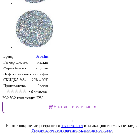
Бренд
Severina
Размер блесток
мелкие
Форма блесток
круглые
Эффект блесток
голография
СКИДКА %%
20% - 30%
Производство
Россия
•
0 отзывов
39
₽
50
₽
твоя скидка 22%
Наличие в магазинах
ℹ
На этот товар не распространяется
накопительная
и никакие дополнительные скидки.
Узнайте почему мы запретили скидки на этот товар.