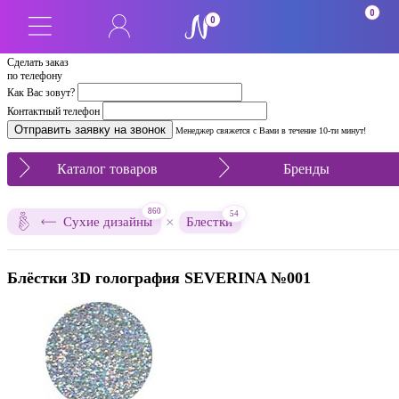
0
0
Сделать заказ
по телефону
Как Вас зовут?
Контактный телефон
Менеджер свяжется с Вами в течение 10-ти минут!
Каталог товаров
Бренды
860
54
×
Сухие дизайны
Блестки
Блёстки 3D голография SEVERINA №001