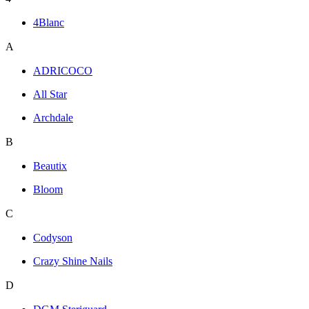
4Blanc
A
ADRICOCO
All Star
Archdale
B
Beautix
Bloom
C
Codyson
Crazy Shine Nails
D