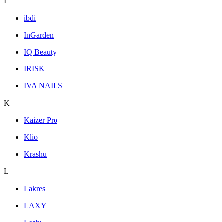
I
ibdi
InGarden
IQ Beauty
IRISK
IVA NAILS
K
Kaizer Pro
Klio
Krashu
L
Lakres
LAXY