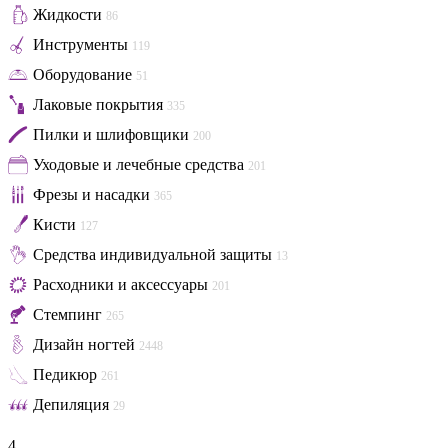
Жидкости
86
Инструменты
119
Оборудование
51
Лаковые покрытия
335
Пилки и шлифовщики
200
Уходовые и лечебные средства
201
Фрезы и насадки
365
Кисти
127
Средства индивидуальной защиты
13
Расходники и аксессуары
201
Стемпинг
265
Дизайн ногтей
2448
Педикюр
261
Депиляция
29
4