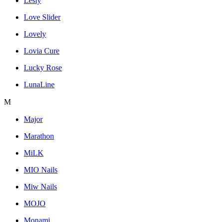
Lesly
Love Slider
Lovely
Lovia Cure
Lucky Rose
LunaLine
M
Major
Marathon
MiLK
MIO Nails
Miw Nails
MOJO
Monami