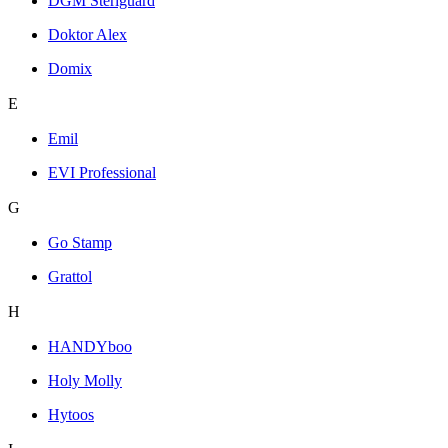
DGM Steriguard
Doktor Alex
Domix
E
Emil
EVI Professional
G
Go Stamp
Grattol
H
HANDYboo
Holy Molly
Hytoos