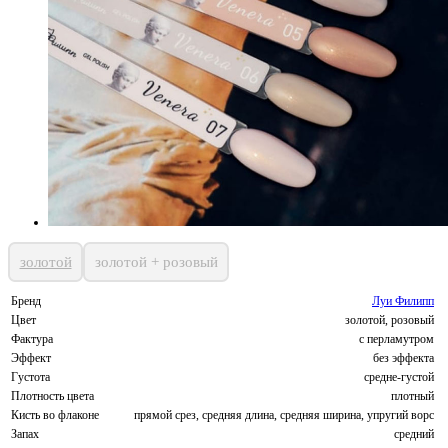
золотой
золотой + розовый
Бренд
Луи Филипп
Цвет
золотой, розовый
Фактура
с перламутром
Эффект
без эффекта
Густота
средне-густой
Плотность цвета
плотный
Кисть во флаконе
прямой срез, средняя длина, средняя ширина, упругий ворс
Запах
средний