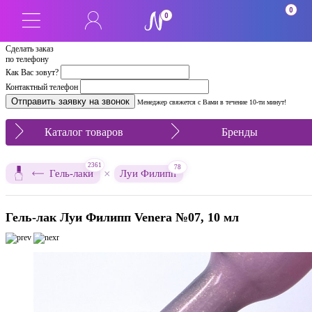
0
0
Сделать заказ
по телефону
Как Вас зовут?
Контактный телефон
Менеджер свяжется с Вами в течение 10-ти минут!
Каталог товаров
Бренды
2361
78
×
Гель-лаки
Луи Филипп
Гель-лак Луи Филипп Venera №07, 10 мл