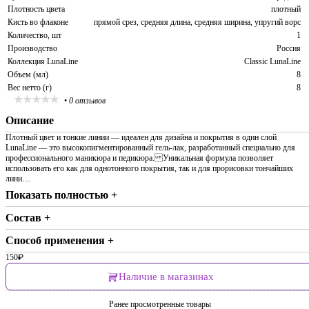
Плотность цвета
плотный
Кисть во флаконе
прямой срез, средняя длина, средняя ширина, упругий ворс
Количество, шт
1
Производство
Россия
Коллекция LunaLine
Classic LunaLine
Объем (мл)
8
Вес нетто (г)
8
•
0 отзывов
Описание
Плотный цвет и тонкие линии — идеален для дизайна и покрытия в один слой
LunaLine — это высокопигментированный гель-лак, разработанный специально для
профессионального маникюра и педикюра. Уникальная формула позволяет
использовать его как для однотонного покрытия, так и для прорисовки тончайших
лини…
Показать полностью +
Состав +
Способ применения +
150
₽
Наличие в магазинах
Ранее просмотренные товары