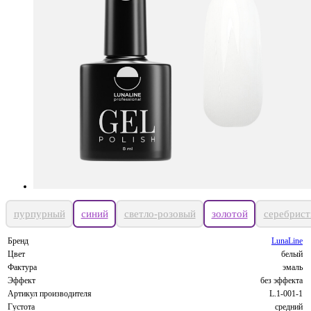
пурпурный
синий
светло-розовый
золотой
серебрис
Бренд
LunaLine
Цвет
белый
Фактура
эмаль
Эффект
без эффекта
Артикул производителя
L.1-001-1
Густота
средний