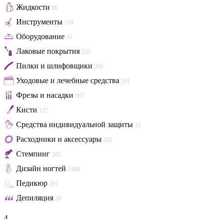
Жидкости
86
Инструменты
119
Оборудование
51
Лаковые покрытия
335
Пилки и шлифовщики
200
Уходовые и лечебные средства
201
Фрезы и насадки
367
Кисти
127
Средства индивидуальной защиты
13
Расходники и аксессуары
201
Стемпинг
265
Дизайн ногтей
2448
Педикюр
261
Депиляция
29
4