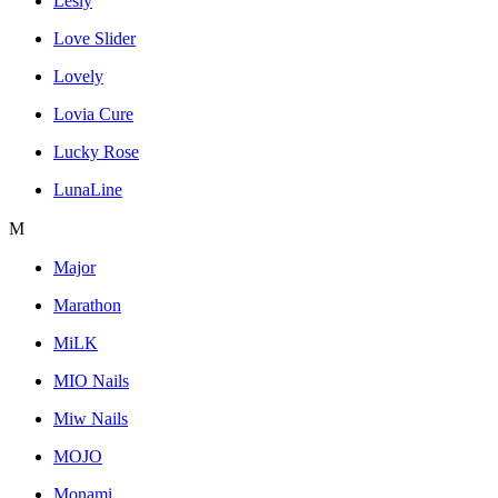
Lesly
Love Slider
Lovely
Lovia Cure
Lucky Rose
LunaLine
M
Major
Marathon
MiLK
MIO Nails
Miw Nails
MOJO
Monami