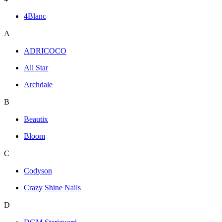
4Blanc
A
ADRICOCO
All Star
Archdale
B
Beautix
Bloom
C
Codyson
Crazy Shine Nails
D