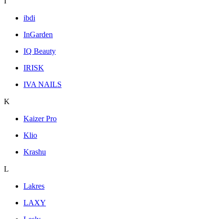
I
ibdi
InGarden
IQ Beauty
IRISK
IVA NAILS
K
Kaizer Pro
Klio
Krashu
L
Lakres
LAXY