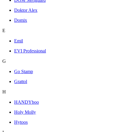
DGM Steriguard
Doktor Alex
Domix
E
Emil
EVI Professional
G
Go Stamp
Grattol
H
HANDYboo
Holy Molly
Hytoos