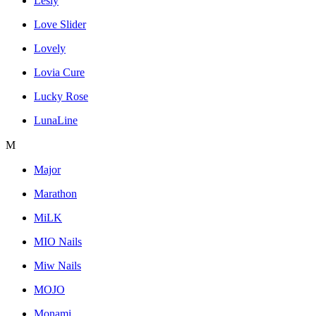
Lesly
Love Slider
Lovely
Lovia Cure
Lucky Rose
LunaLine
M
Major
Marathon
MiLK
MIO Nails
Miw Nails
MOJO
Monami