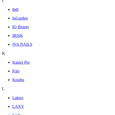
I
ibdi
InGarden
IQ Beauty
IRISK
IVA NAILS
K
Kaizer Pro
Klio
Krashu
L
Lakres
LAXY