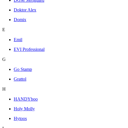
DGM Steriguard
Doktor Alex
Domix
E
Emil
EVI Professional
G
Go Stamp
Grattol
H
HANDYboo
Holy Molly
Hytoos