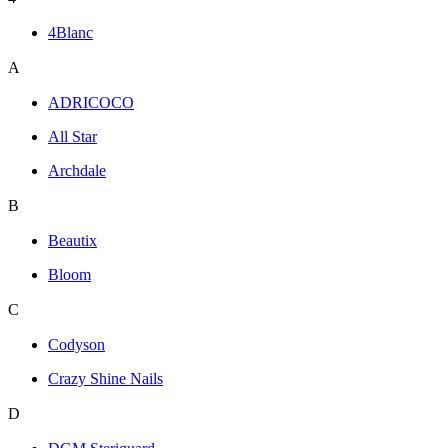
4Blanc
A
ADRICOCO
All Star
Archdale
B
Beautix
Bloom
C
Codyson
Crazy Shine Nails
D