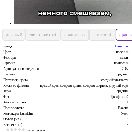
розовый
светло-желтый
оранжевый
салатовый
оранж
Бренд
LunaLine
Цвет
красный
Фактура
эмаль
Эффект
неоновый
Артикул производителя
L.1-12-07
Густота
средний
Плотность цвета
средней плотности
Кисть во флаконе
прямой срез, средняя длина, средняя ширина, упругий ворс
Запах
средний
Фазы
Трехфазный
Количество, шт
1
Производство
Россия
Коллекция LunaLine
Neon
Объем (мл)
8
Вес нетто (г)
8
•
0 отзывов