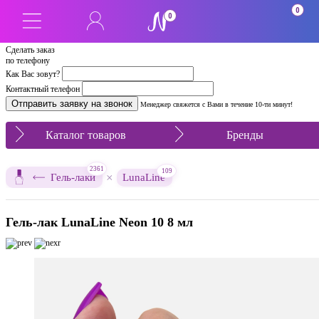
0
0
Сделать заказ
по телефону
Как Вас зовут?
Контактный телефон
Менеджер свяжется с Вами в течение 10-ти минут!
Каталог товаров
Бренды
2361
109
×
Гель-лаки
LunaLine
Гель-лак LunaLine Neon 10 8 мл