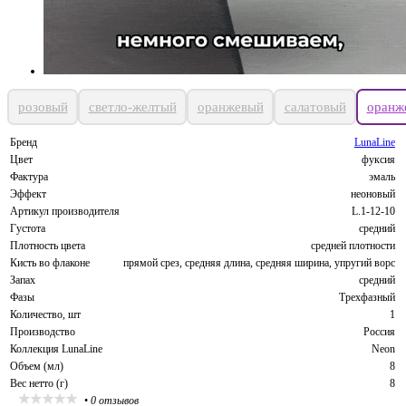
розовый
светло-желтый
оранжевый
салатовый
оранж
Бренд
LunaLine
Цвет
фуксия
Фактура
эмаль
Эффект
неоновый
Артикул производителя
L.1-12-10
Густота
средний
Плотность цвета
средней плотности
Кисть во флаконе
прямой срез, средняя длина, средняя ширина, упругий ворс
Запах
средний
Фазы
Трехфазный
Количество, шт
1
Производство
Россия
Коллекция LunaLine
Neon
Объем (мл)
8
Вес нетто (г)
8
•
0 отзывов