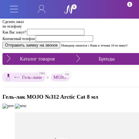
0
0
Сделать заказ
по телефону
Как Вас зовут?
Контактный телефон
Менеджер свяжется с Вами в течение 10-ти минут!
Каталог товаров
Бренды
2361
133
×
Гель-лаки
MOJO
Гель-лак MOJO №312 Arctic Cat 8 мл