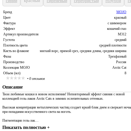
синий
красный
сиреневый
серебристый
голубой
с
Бренд
MOJO
Цвет
красный
Фактура
с шиммером
Эффект
кошачий глаз
Артикул производителя
M312
Густота
средний
Плотность цвета
средней плотности
Кисть во флаконе
мягкий ворс, прямой срез, средняя длина, средняя ширина
Фазы
Трехфазный
Производство
Россия
Коллекция MOJO
Arctic Cat
Объем (мл)
8
•
0 отзывов
Описание
Твои любимые кошки в новом исполнении! Неповторимый эффект сияния с новой
коллекцией гель-лаков Arctic Cats в зимних ослепительных оттенках.
Высокая концентрация металлических частиц создает яркий блик днем и сверкает ноч
при попадании искусственного света на ноготь.
Пигментация гель-лак…
Показать полностью +