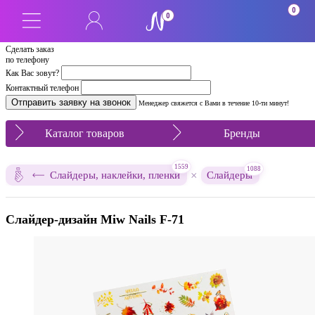
0
0
Сделать заказ
по телефону
Как Вас зовут?
Контактный телефон
Менеджер свяжется с Вами в течение 10-ти минут!
Каталог товаров
Бренды
1559
1088
×
Слайдеры, наклейки, пленки
Слайдеры
Слайдер-дизайн Miw Nails F-71