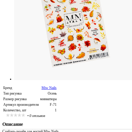
Бренд
Miw Nails
Тип рисунка
Осень
Размер рисунка
миниатюра
Артикул производителя
F-71
Количество, шт
1
•
0 отзывов
Описание
Слайдер-дизайн для ногтей Miw Nails