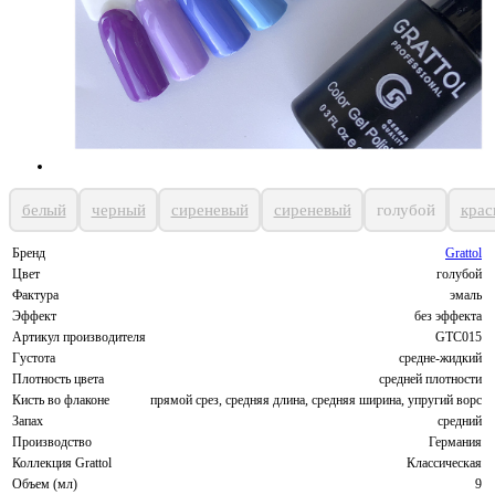
белый
черный
сиреневый
сиреневый
голубой
крас
Бренд
Grattol
Цвет
голубой
Фактура
эмаль
Эффект
без эффекта
Артикул производителя
GTC015
Густота
средне-жидкий
Плотность цвета
средней плотности
Кисть во флаконе
прямой срез, средняя длина, средняя ширина, упругий ворс
Запах
средний
Производство
Германия
Коллекция Grattol
Классическая
Объем (мл)
9