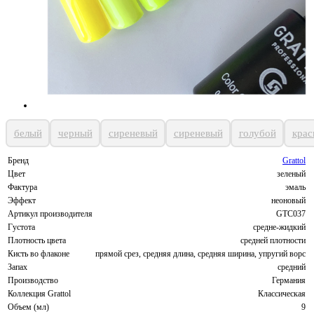
белый
черный
сиреневый
сиреневый
голубой
крас
Бренд
Grattol
Цвет
зеленый
Фактура
эмаль
Эффект
неоновый
Артикул производителя
GTC037
Густота
средне-жидкий
Плотность цвета
средней плотности
Кисть во флаконе
прямой срез, средняя длина, средняя ширина, упругий ворс
Запах
средний
Производство
Германия
Коллекция Grattol
Классическая
Объем (мл)
9