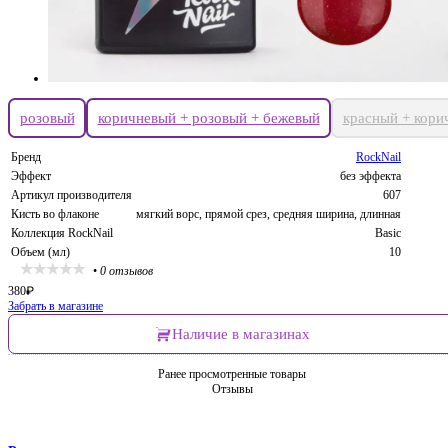
розовый
коричневый + розовый + бежевый
красный + кори
Бренд
RockNail
Эффект
без эффекта
Артикул производителя
607
Кисть во флаконе
мягкий ворс, прямой срез, средняя ширина, длинная
Коллекция RockNail
Basic
Объем (мл)
10
•
0 отзывов
380
₽
Забрать в магазине
Наличие в магазинах
Ранее просмотренные товары
Отзывы