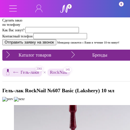
0
0
Сделать заказ
по телефону
Как Вас зовут?
Контактный телефон
Менеджер свяжется с Вами в течение 10-ти минут!
Каталог товаров
Бренды
2361
145
×
Гель-лаки
RockNail
Гель-лак RockNail №607 Basic (Lakshery) 10 мл