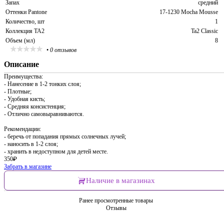
Запах
средний
Оттенки Pantone
17-1230 Mocha Mousse
Количество, шт
1
Коллекция TA2
Ta2 Classic
Объем (мл)
8
•
0 отзывов
Описание
Преимущества:
- Нанесение в 1-2 тонких слоя;
- Плотные;
- Удобная кисть;
- Средняя консистенция;
- Отлично самовыравниваются.
Рекомендации:
- беречь от попадания прямых солнечных лучей;
- наносить в 1-2 слоя;
- хранить в недоступном для детей месте.
350
₽
Забрать в магазине
Наличие в магазинах
Ранее просмотренные товары
Отзывы