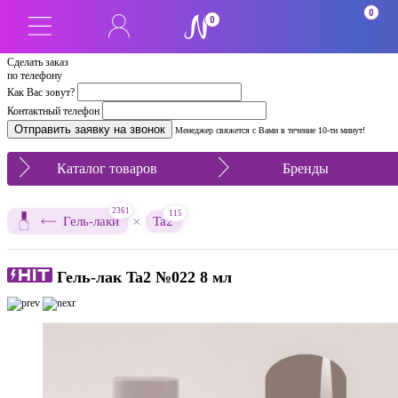
0
0
Сделать заказ
по телефону
Как Вас зовут?
Контактный телефон
Менеджер свяжется с Вами в течение 10-ти минут!
Каталог товаров
Бренды
2361
115
×
Гель-лаки
Ta2
Гель-лак Ta2 №022 8 мл