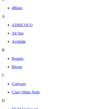
4Blanc
A
ADRICOCO
All Star
Archdale
B
Beautix
Bloom
C
Codyson
Crazy Shine Nails
D