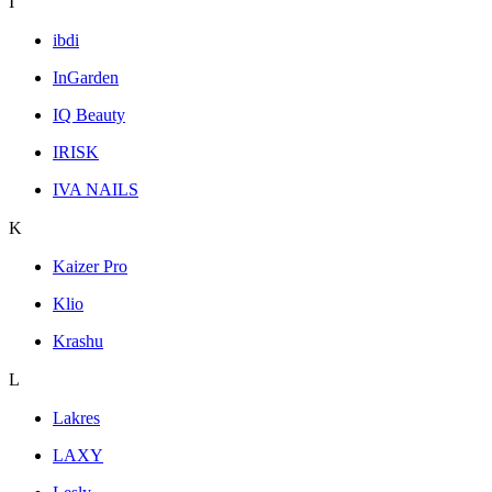
I
ibdi
InGarden
IQ Beauty
IRISK
IVA NAILS
K
Kaizer Pro
Klio
Krashu
L
Lakres
LAXY