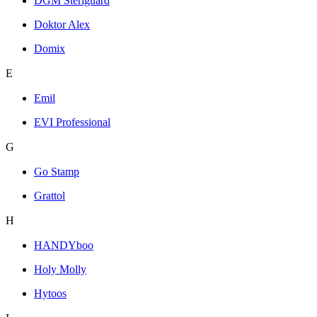
DGM Steriguard
Doktor Alex
Domix
E
Emil
EVI Professional
G
Go Stamp
Grattol
H
HANDYboo
Holy Molly
Hytoos