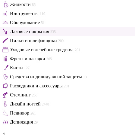
Жидкости
86
Инструменты
119
Оборудование
51
Лаковые покрытия
335
Пилки и шлифовщики
200
Уходовые и лечебные средства
201
Фрезы и насадки
365
Кисти
127
Средства индивидуальной защиты
13
Расходники и аксессуары
201
Стемпинг
265
Дизайн ногтей
2448
Педикюр
261
Депиляция
29
4