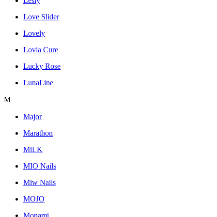
Lesly
Love Slider
Lovely
Lovia Cure
Lucky Rose
LunaLine
M
Major
Marathon
MiLK
MIO Nails
Miw Nails
MOJO
Monami