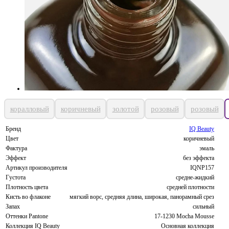
коралловый
коричневый
золотой
розовый
розовый
Бренд
IQ Beauty
Цвет
коричневый
Фактура
эмаль
Эффект
без эффекта
Артикул производителя
IQNP157
Густота
средне-жидкий
Плотность цвета
средней плотности
Кисть во флаконе
мягкий ворс, средняя длина, широкая, панорамный срез
Запах
сильный
Оттенки Pantone
17-1230 Mocha Mousse
Коллекция IQ Beauty
Основная коллекция