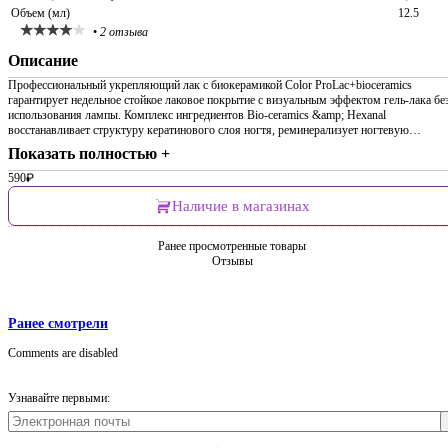
Объем (мл)
12.5
•
2 отзыва
Описание
Профессиональный укрепляющий лак с биокерамикой Сolor ProLac+bioceramics
гарантирует недельное стойкое лаковое покрытие с визуальным эффектом гель-лака бе
использования лампы. Комплекс ингредиентов Bio-ceramics &amp; Hexanal
восстанавливает структуру кератинового слоя ногтя, реминерализует ногтевую…
Показать полностью +
590
₽
Наличие в магазинах
Ранее просмотренные товары
Отзывы
Ранее смотрели
Comments are disabled
Узнавайте первыми: