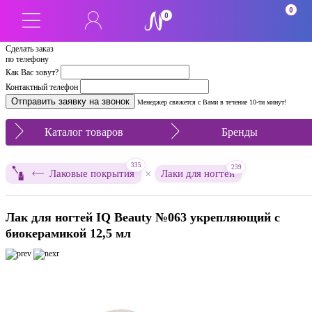
0
0
Сделать заказ
по телефону
Как Вас зовут?
Контактный телефон
Менеджер свяжется с Вами в течение 10-ти минут!
Каталог товаров
Бренды
335
239
×
Лаковые покрытия
Лаки для ногтей
Лак для ногтей IQ Beauty №063 укрепляющий с
биокерамикой 12,5 мл