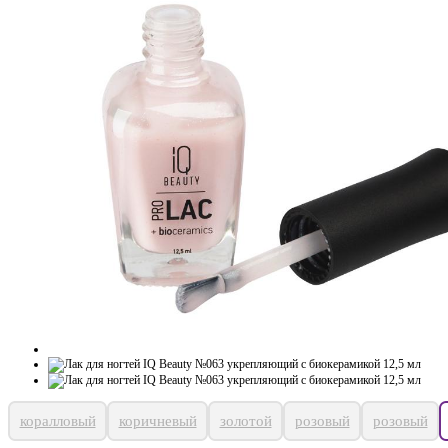
коралловый
коричневый
золотой
розовый
розовый