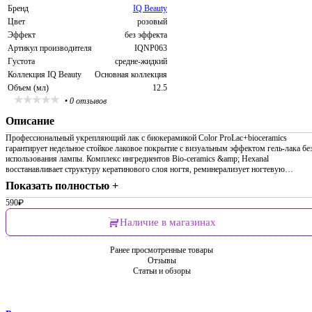
Бренд
IQ Beauty
Цвет
розовый
Эффект
без эффекта
Артикул производителя
IQNP063
Густота
средне-жидкий
Коллекция IQ Beauty
Основная коллекция
Объем (мл)
12.5
•
0 отзывов
Описание
Профессиональный укрепляющий лак с биокерамикой Сolor ProLac+bioceramics
гарантирует недельное стойкое лаковое покрытие с визуальным эффектом гель-лака бе
использования лампы. Комплекс ингредиентов Bio-ceramics &amp; Hexanal
восстанавливает структуру кератинового слоя ногтя, реминерализует ногтевую…
Показать полностью +
590
₽
Наличие в магазинах
Ранее просмотренные товары
Отзывы
Статьи и обзоры