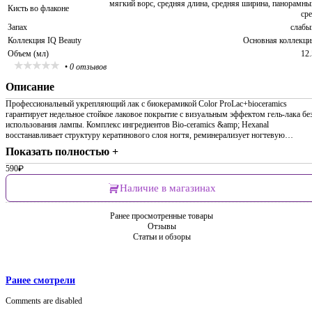
мягкий ворс, средняя длина, средняя ширина, панорамны
Кисть во флаконе
сре
Запах
слабы
Коллекция IQ Beauty
Основная коллекци
Объем (мл)
12.
•
0 отзывов
Описание
Профессиональный укрепляющий лак с биокерамикой Сolor ProLac+bioceramics
гарантирует недельное стойкое лаковое покрытие с визуальным эффектом гель-лака бе
использования лампы. Комплекс ингредиентов Bio-ceramics &amp; Hexanal
восстанавливает структуру кератинового слоя ногтя, реминерализует ногтевую…
Показать полностью +
590
₽
Наличие в магазинах
Ранее просмотренные товары
Отзывы
Статьи и обзоры
Ранее смотрели
Comments are disabled