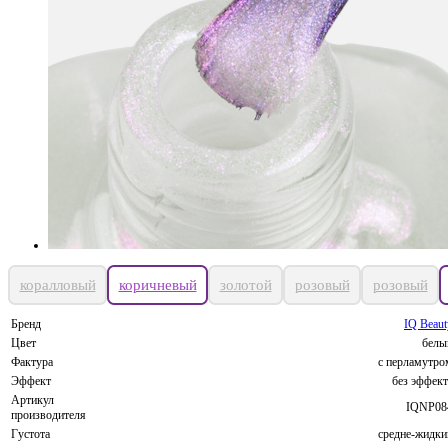
коралловый
коричневый
золотой
розовый
розовый
Бренд
IQ Beaut
Цвет
белы
Фактура
с перламутро
Эффект
без эффект
Артикул
IQNP08
производителя
Густота
средне-жидки