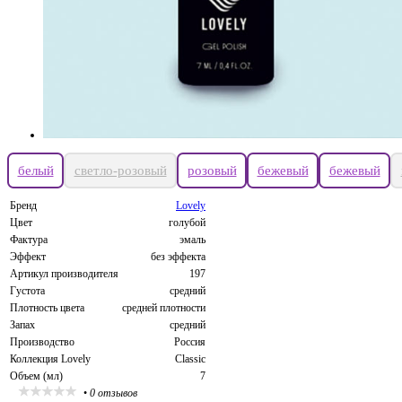
белый
светло-розовый
розовый
бежевый
бежевый
Бренд
Lovely
Цвет
голубой
Фактура
эмаль
Эффект
без эффекта
Артикул производителя
197
Густота
средний
Плотность цвета
средней плотности
Запах
средний
Производство
Россия
Коллекция Lovely
Classic
Объем (мл)
7
•
0 отзывов