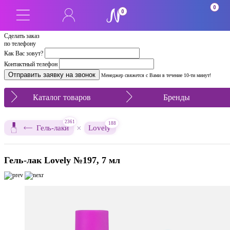
0
0
Сделать заказ
по телефону
Как Вас зовут?
Контактный телефон
Менеджер свяжется с Вами в течение 10-ти минут!
Каталог товаров
Бренды
2361
188
×
Гель-лаки
Lovely
Гель-лак Lovely №197, 7 мл